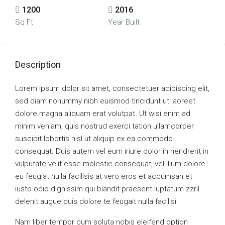
1200
2016
Sq Ft
Year Built
Description
Lorem ipsum dolor sit amet, consectetuer adipiscing elit,
sed diam nonummy nibh euismod tincidunt ut laoreet
dolore magna aliquam erat volutpat. Ut wisi enim ad
minim veniam, quis nostrud exerci tation ullamcorper
suscipit lobortis nisl ut aliquip ex ea commodo
consequat. Duis autem vel eum iriure dolor in hendrerit in
vulputate velit esse molestie consequat, vel illum dolore
eu feugiat nulla facilisis at vero eros et accumsan et
iusto odio dignissim qui blandit praesent luptatum zzril
delenit augue duis dolore te feugait nulla facilisi.
Nam liber tempor cum soluta nobis eleifend option