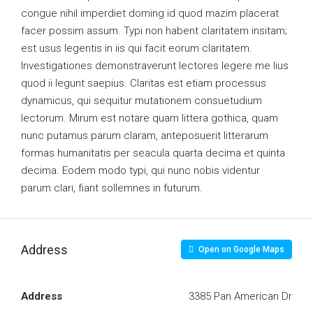
congue nihil imperdiet doming id quod mazim placerat
facer possim assum. Typi non habent claritatem insitam;
est usus legentis in iis qui facit eorum claritatem.
Investigationes demonstraverunt lectores legere me lius
quod ii legunt saepius. Claritas est etiam processus
dynamicus, qui sequitur mutationem consuetudium
lectorum. Mirum est notare quam littera gothica, quam
nunc putamus parum claram, anteposuerit litterarum
formas humanitatis per seacula quarta decima et quinta
decima. Eodem modo typi, qui nunc nobis videntur
parum clari, fiant sollemnes in futurum.
Address
Open on Google Maps
Address
3385 Pan American Dr