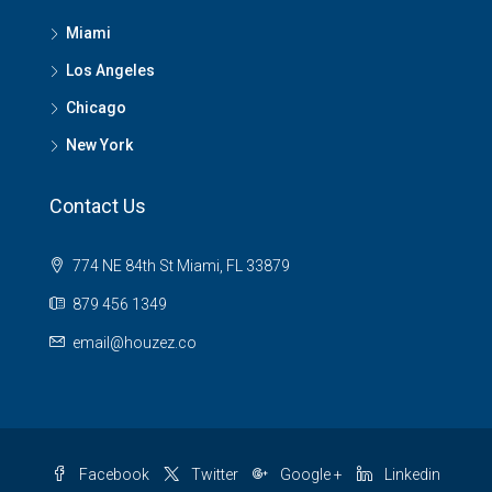
Miami
Los Angeles
Chicago
New York
Contact Us
774 NE 84th St Miami, FL 33879
879 456 1349
email@houzez.co
Facebook
Twitter
Google +
Linkedin